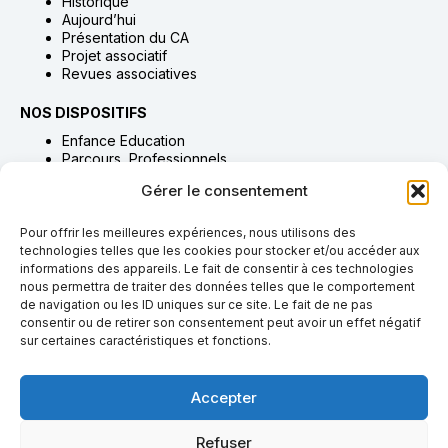
Historique
Aujourd’hui
Présentation du CA
Projet associatif
Revues associatives
NOS DISPOSITIFS
Enfance Education
Parcours Professionnels
Habitat Accompagnement & Accueil
Gérer le consentement
Adultes Accompagnement & Soins
Proches Aidants
Pour offrir les meilleures expériences, nous utilisons des
technologies telles que les cookies pour stocker et/ou accéder aux
NOUS SOUTENIR
informations des appareils. Le fait de consentir à ces technologies
Adhésion
nous permettra de traiter des données telles que le comportement
Dons & legs
de navigation ou les ID uniques sur ce site. Le fait de ne pas
Bénévolat
consentir ou de retirer son consentement peut avoir un effet négatif
Taxe d’apprentissage
sur certaines caractéristiques et fonctions.
NOUS REJOINDRE
Accepter
Pourquoi rejoindre l’AGIVR
Offres & candidatures
Refuser