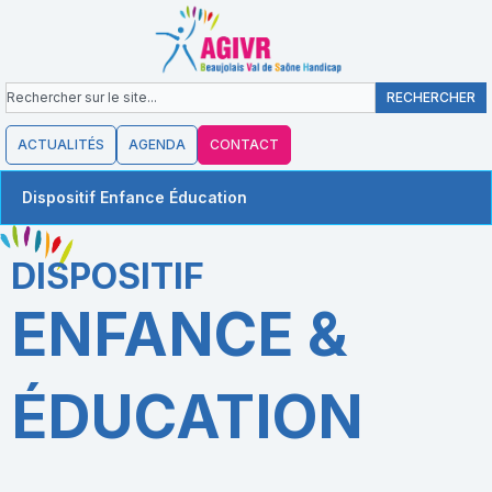
contenu
Aller
principal
au
contenu
Rechercher
RECHERCHER
ACTUALITÉS
AGENDA
CONTACT
Dispositif Enfance Éducation
DISPOSITIF
ENFANCE &
ÉDUCATION