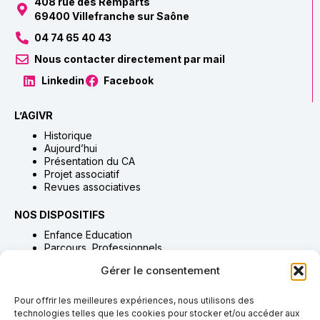
408 rue des Remparts
69400 Villefranche sur Saône
04 74 65 40 43
Nous contacter directement par mail
Linkedin
Facebook
L’AGIVR
Historique
Aujourd’hui
Présentation du CA
Projet associatif
Revues associatives
NOS DISPOSITIFS
Enfance Education
Parcours Professionnels
Habitat Accompagnement & Accueil
Gérer le consentement
Adultes Accompagnement & Soins
Proches Aidants
Pour offrir les meilleures expériences, nous utilisons des
technologies telles que les cookies pour stocker et/ou accéder aux
NOUS SOUTENIR