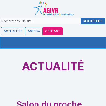
contenu
Aller
principal
au
contenu
Rechercher
RECHERCHER
ACTUALITÉS
AGENDA
CONTACT
ACTUALITÉ
Salon du proche