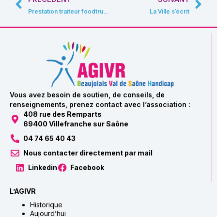
Précédent
Sui
Prestation traiteur foodtruck AU COIN DES SENS
La Ville s’écrit
Vous avez besoin de soutien, de conseils, de
renseignements, prenez contact avec l’association :
408 rue des Remparts
69400 Villefranche sur Saône
04 74 65 40 43
Nous contacter directement par mail
Linkedin
Facebook
L’AGIVR
Historique
Aujourd’hui