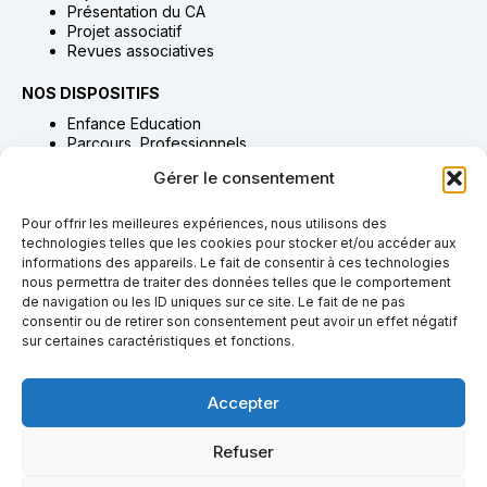
Présentation du CA
Projet associatif
Revues associatives
NOS DISPOSITIFS
Enfance Education
Parcours Professionnels
Habitat Accompagnement & Accueil
Gérer le consentement
Adultes Accompagnement & Soins
Proches Aidants
Pour offrir les meilleures expériences, nous utilisons des
technologies telles que les cookies pour stocker et/ou accéder aux
NOUS SOUTENIR
informations des appareils. Le fait de consentir à ces technologies
Adhésion
nous permettra de traiter des données telles que le comportement
Dons & legs
de navigation ou les ID uniques sur ce site. Le fait de ne pas
Bénévolat
consentir ou de retirer son consentement peut avoir un effet négatif
Taxe d’apprentissage
sur certaines caractéristiques et fonctions.
NOUS REJOINDRE
Accepter
Pourquoi rejoindre l’AGIVR
Offres & candidatures
Refuser