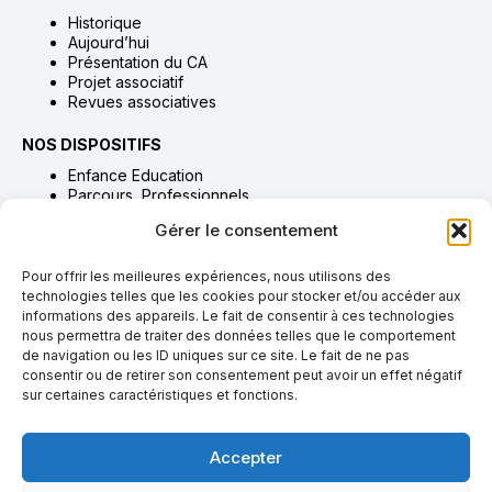
Historique
Aujourd’hui
Présentation du CA
Projet associatif
Revues associatives
NOS DISPOSITIFS
Enfance Education
Parcours Professionnels
Habitat Accompagnement & Accueil
Gérer le consentement
Adultes Accompagnement & Soins
Proches Aidants
Pour offrir les meilleures expériences, nous utilisons des
technologies telles que les cookies pour stocker et/ou accéder aux
NOUS SOUTENIR
informations des appareils. Le fait de consentir à ces technologies
Adhésion
nous permettra de traiter des données telles que le comportement
Dons & legs
de navigation ou les ID uniques sur ce site. Le fait de ne pas
Bénévolat
consentir ou de retirer son consentement peut avoir un effet négatif
Taxe d’apprentissage
sur certaines caractéristiques et fonctions.
NOUS REJOINDRE
Accepter
Pourquoi rejoindre l’AGIVR
Offres & candidatures