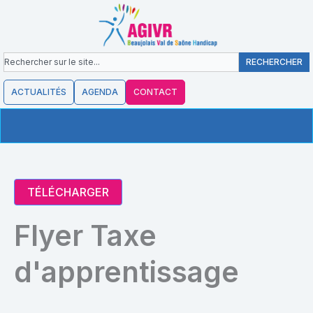
contenu
Aller
principal
au
contenu
Rechercher
RECHERCHER
ACTUALITÉS
AGENDA
CONTACT
TÉLÉCHARGER
Flyer Taxe
d'apprentissage