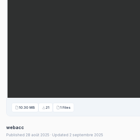
10.30 MB
21
1 Files
webacc
Published 28 août 2025 · Updated 2 septembre 2025