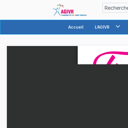
contenu
Aller
Recherche
principal
au
contenu
Accueil
L’AGIVR