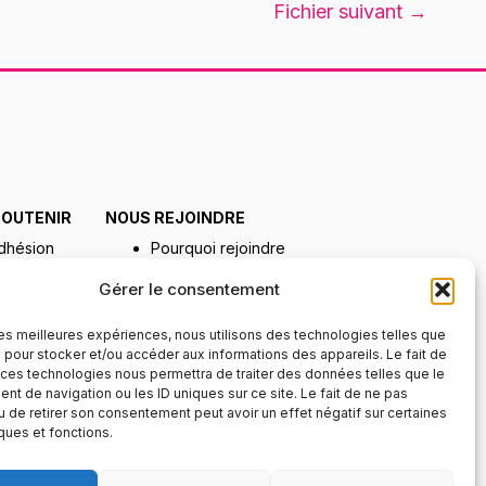
Fichier suivant
→
SOUTENIR
NOUS REJOINDRE
dhésion
Pourquoi rejoindre
ons & legs
l’AGIVR
énévolat
Offres & candidatures
Gérer le consentement
axe
’apprentissage
 les meilleures expériences, nous utilisons des technologies telles que
 pour stocker et/ou accéder aux informations des appareils. Le fait de
 ces technologies nous permettra de traiter des données telles que le
t de navigation ou les ID uniques sur ce site. Le fait de ne pas
u de retirer son consentement peut avoir un effet négatif sur certaines
iques et fonctions.