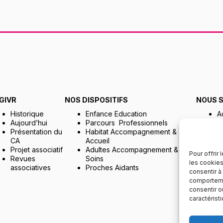
AGIVR
NOS DISPOSITIFS
NOUS 
Historique
Enfance Education
A
Aujourd’hui
Parcours Professionnels
D
Présentation du
Habitat Accompagnement &
B
CA
Accueil
T
Projet associatif
Adultes Accompagnement &
d
Pour offrir
Revues
Soins
les cookies
associatives
Proches Aidants
consentir à
comportemen
consentir o
caractérist