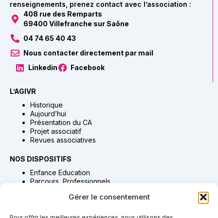
renseignements, prenez contact avec l’association :
408 rue des Remparts
69400 Villefranche sur Saône
04 74 65 40 43
Nous contacter directement par mail
Linkedin
Facebook
L’AGIVR
Historique
Aujourd’hui
Présentation du CA
Projet associatif
Revues associatives
NOS DISPOSITIFS
Enfance Education
Parcours Professionnels
Habitat Accompagnement & Accueil
Gérer le consentement
Adultes Accompagnement & Soins
Proches Aidants
Pour offrir les meilleures expériences, nous utilisons des