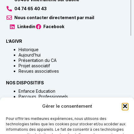
04 74 65 40 43
Nous contacter directement par mail
Linkedin
Facebook
L’AGIVR
Historique
Aujourd’hui
Présentation du CA
Projet associatif
Revues associatives
NOS DISPOSITIFS
Enfance Education
Parcours Professionnels
Habitat Accompagnement & Accueil
Gérer le consentement
Adultes Accompagnement & Soins
Proches Aidants
Pour offrir les meilleures expériences, nous utilisons des
technologies telles que les cookies pour stocker et/ou accéder aux
NOUS SOUTENIR
informations des appareils. Le fait de consentir à ces technologies
Adhésion