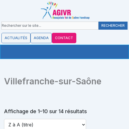
contenu
Aller
principal
au
contenu
Rechercher
RECHERCHER
ACTUALITÉS
AGENDA
CONTACT
Villefranche-sur-Saône
Affichage de 1–10 sur 14 résultats